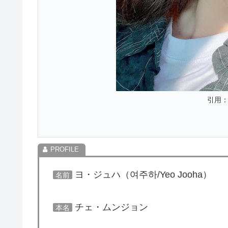
引用：I
ヨ・ジュハ（여주하/Yeo Jooha）
名前
チェ・ムンジョン
本名