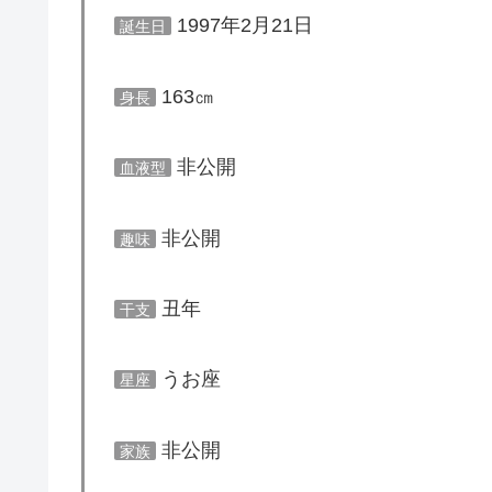
1997年2月21日
誕生日
163㎝
身長
非公開
血液型
非公開
趣味
丑年
干支
うお座
星座
非公開
家族