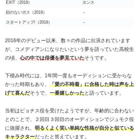
EXIT（2019）
ヨンス
顔のないボス（2019）
－
スタートアップ!（2019）
－
2016年のデビュー以来、数々の作品に出演されています
が、コメディアンになりたいという夢を語っていた高校生
の頃、
心の中では俳優を夢見ていた
そうです。
下積み時代には、1年間一度もオーディションに受からな
かった時期もあり、
「愛の不時着」に合格した時は声を上
げて喜んだ
そうで、
一番嬉しかった
と語っています。
当初はピョチス役を受けたようですが、年齢的に合わない
とのことで、２回目３回目のオーディションでジュモク役
に抜擢され、
明るくよく笑い単純な性格が自分と似ている
キャラクター
だったと答えています。