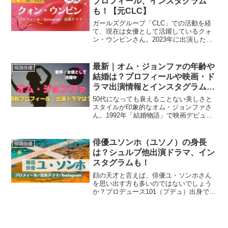
プロフィール、インスタグラム
も！【元CLC】
ガールズグループ「CLC」での活動を経
て、現在は女優として活躍しているクォ
ン・ウンビンさん。2023年に出演したド
ラマ「放課後戦争活動」では、女性が見
てもカッコイイ女性（高校生役）を演
じ、その表現力からも今後の可能性を魅
最新｜オム・ジョンファの年齢や
韓国俳優
せつけています。本日...
結婚は？プロフィールや映画・ド
ラマ出演情報とインスタグラム
も！
50代になっても衰えることない美しさと
スタイルが印象的なオム・ジョンファさ
ん。1992年「結婚物語」で映画デビュー
後、翌年には歌手デビューも果たし、愛
称は「韓国のマドンナ」とも。歌手とし
て、また女優として成功を収めたオム・
俳優ユソンホ（ユソノ）の身長
韓国俳優
ジョンファさんの最...
は？シュルプ他出演ドラマ、イン
スタグラムも！
顔の天才と言えば、俳優ユ・ソンホさん
を思い出す方も多いのではないでしょう
か？プロデュース101（プデュ）出身で、
現在はドラマやＣＭ，バラエティ番組に
と活躍の場を広げ、アジア各国でファン
ミーティングを開催するほど人気急上昇
中です。今日は、ユ・...