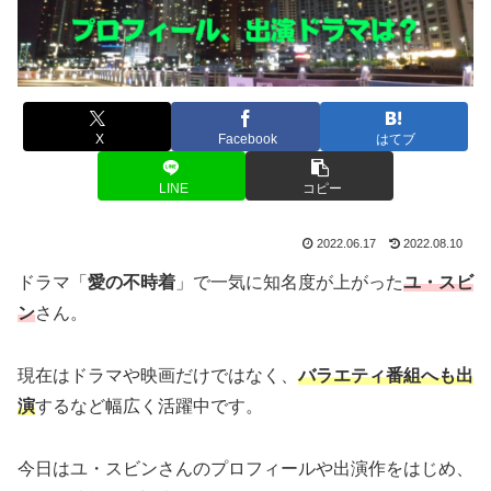
X
Facebook
はてブ
LINE
コピー
2022.06.17
2022.08.10
ドラマ「
愛の不時着
」で一気に知名度が上がった
ユ・スビ
ン
さん。
現在はドラマや映画だけではなく、
バラエティ番組へも出
演
するなど幅広く活躍中です。
今日はユ・スビンさんのプロフィールや出演作をはじめ、