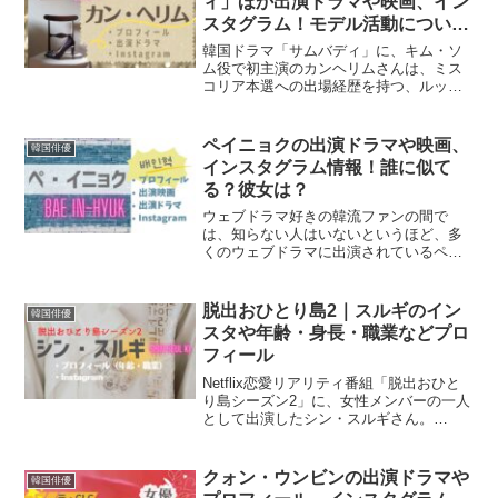
ィ」ほか出演ドラマや映画、イン
スタグラム！モデル活動につい
て。
韓国ドラマ「サムバディ」に、キム・ソ
ム役で初主演のカンヘリムさんは、ミス
コリア本選への出場経歴を持つ、ルック
ス抜群の女優です。本日は、デビューし
て間もないカンヘリムさんの所属事務所
や、出演ドラマ・映画、モデル活動につ
ペイニョクの出演ドラマや映画、
韓国俳優
いて深掘りします。ゆっき...
インスタグラム情報！誰に似て
る？彼女は？
ウェブドラマ好きの韓流ファンの間で
は、知らない人はいないというほど、多
くのウェブドラマに出演されているペイ
ニョクさん。近年では「九尾の狐」はじ
め、地上波ドラマへの出演機会も増え、
キム・ヘスさん主演の時代劇「シュル
脱出おひとり島2｜スルギのイン
韓国俳優
プ」では、母思いの優しい世子...
スタや年齢・身長・職業などプロ
フィール
Netflix恋愛リアリティ番組「脱出おひと
り島シーズン2」に、女性メンバーの一人
として出演したシン・スルギさん。
「ザ・美人」という言葉がピッタリで、
職業はアナウンサーなのか？プロフィー
ルも気になりますね！本日はシン・スル
クォン・ウンビンの出演ドラマや
韓国俳優
ギさんの年齢や身長...