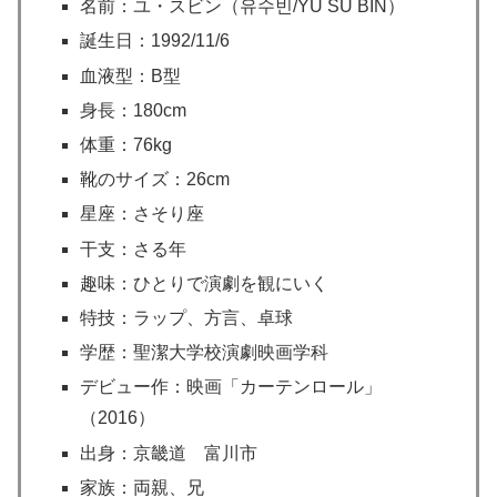
名前：ユ・スビン（유수빈/YU SU BIN）
誕生日：1992/11/6
血液型：B型
身長：180cm
体重：76kg
靴のサイズ：26cm
星座：さそり座
干支：さる年
趣味：ひとりで演劇を観にいく
特技：ラップ、方言、卓球
学歴：聖潔大学校演劇映画学科
デビュー作：映画「カーテンロール」
（2016）
出身：京畿道 富川市
家族：両親、兄