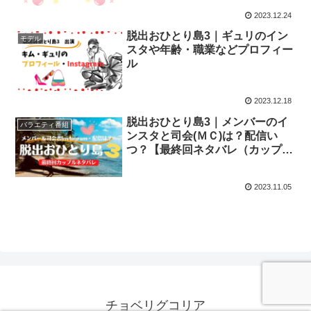
2023.12.24
脱出おひとり島3｜ギュリのイン
モデル
スタや年齢・職業などプロフィー
ル
2023.12.18
脱出おひとり島3｜メンバーのイ
バラエティ番組
ンスタと司会(ＭＣ)は？配信い
つ？【最終回ネタバレ（カップ
ル）】
2023.11.05
チョベリグコリア